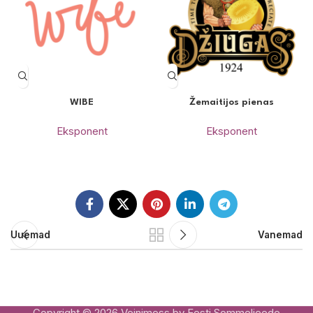
WIBE
Žemaitijos pienas
Eksponent
Eksponent
Uuemad
Vanemad
Copyright © 2026 Veinimess by Eesti Sommeljeede