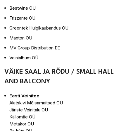
Bestwine OÜ
Frizzante OÜ
Greentek Hulgikaubandus OÜ
Maxton OÜ
MV Group Distribution EE
Veinialbum OÜ
VÄIKE SAAL JA RÕDU / SMALL HALL
AND BALCONY
Eesti Veinitee
Alatskivi Mõisamaitsed OÜ
Järiste Veinitalu OÜ
Källomäe OÜ
Metakor OÜ
RaJuVe OÜ