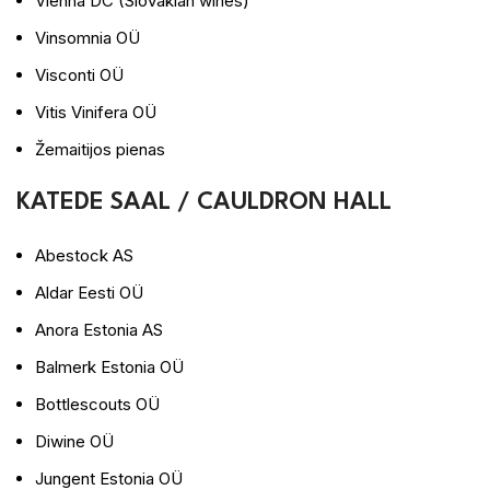
Vienna DC (Slovakian wines)
Vinsomnia OÜ
Visconti OÜ
Vitis Vinifera OÜ
Žemaitijos pienas
KATEDE SAAL / CAULDRON HALL
Abestock AS
Aldar Eesti OÜ
Anora Estonia AS
Balmerk Estonia OÜ
Bottlescouts OÜ
Diwine OÜ
Jungent Estonia OÜ