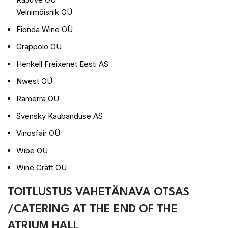
Veinimõisnik OÜ
Fionda Wine OÜ
Grappolo OÜ
Henkell Freixenet Eesti AS
Nwest OÜ
Ramerra OÜ
Svensky Kaubanduse AS
Vinosfair OÜ
Wibe OÜ
Wine Craft OÜ
TOITLUSTUS VAHETÄNAVA OTSAS
/CATERING AT THE END OF THE
ATRIUM HALL